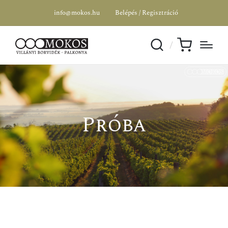
info@mokos.hu
Belépés / Regisztráció
Próba