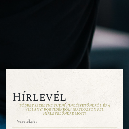
Hírlevél
Többet szeretne tudni Pincészetünkről és a
Villányi borvidékről? Iratkozzon fel
hírlevelünkre most!