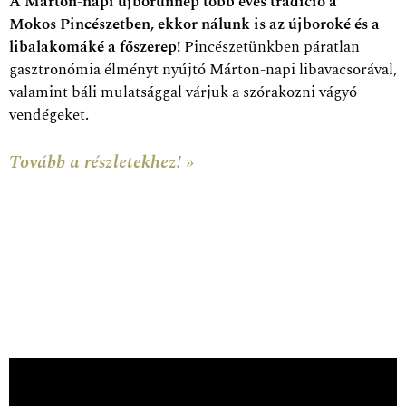
A Márton-napi újborünnep több éves tradíció a
Mokos Pincészetben, ekkor nálunk is az újboroké és a
libalakomáké a főszerep!
Pincészetünkben páratlan
gasztronómia élményt nyújtó Márton-napi libavacsorával,
valamint báli mulatsággal várjuk a szórakozni vágyó
vendégeket.
Tovább a részletekhez! »