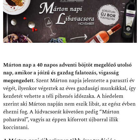
Márton nap a 40 napos adventi böjtöt megelőző utolsó
nap, amikor a jóízű és gazdag falatozás, vigasság
megengedett.
Szent Márton napja jelentette a paraszti év
végét, ilyenkor végeztek az éves gazdasági munkákkal, így
kezdetét vehette a téli pihenés időszaka. A hiedelem
szerint aki Márton napján nem eszik libát, az egész évben
éhezni fog. A lúdvacsorát követően pedig “Márton
poharával”, vagyis az éppen kiforrott újborral illik
koccintani.