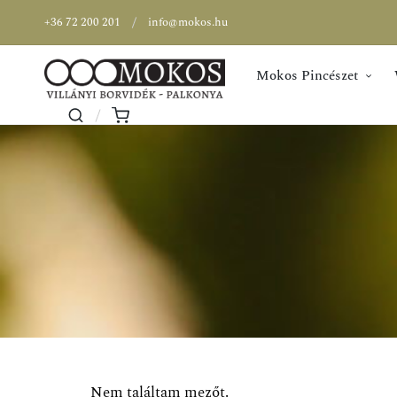
+36 72 200 201
info@mokos.hu
Mokos Pincészet
Nem találtam mezőt.