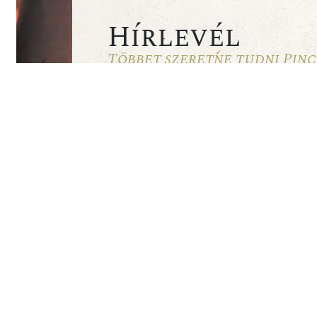
Hírlevél
Többet szeretne tudni Pinc
hírlevelünkre most!
Elolvastam és elfogadom az Adatkezelési 