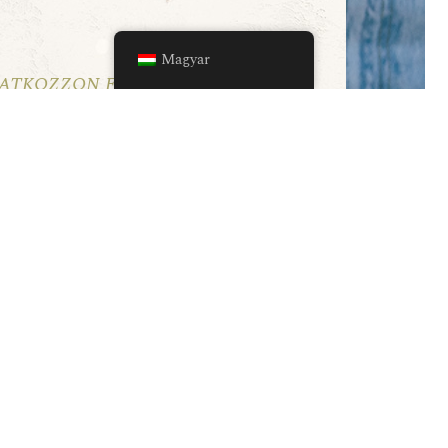
Magyar
ratkozzon fel