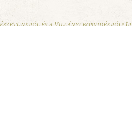
észetünkről és a Villányi borvidékről? I
Tájékoztatóban foglaltakat.
FELIRATKOZÁS