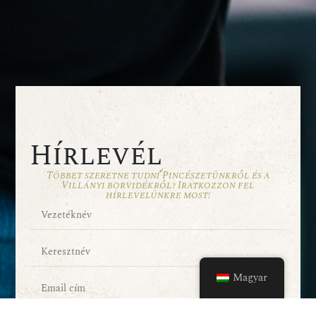
Hírlevél
Többet szeretne tudni Pincészetünkről és a
Villányi borvidékről? Iratkozzon fel
hírlevelünkre most!
Magyar