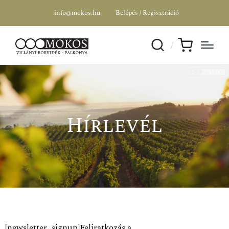
info@mokos.hu
Belépés / Regisztráció
Hírlevél
[newsletter_signup]Feliratkozás a