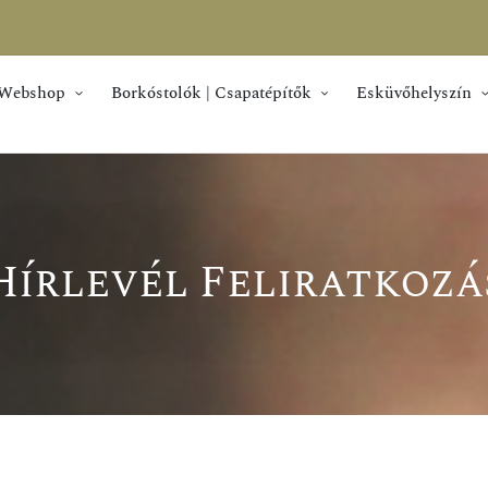
Webshop
Borkóstolók | Csapatépítők
Esküvőhelyszín
Hírlevél Feliratkozá