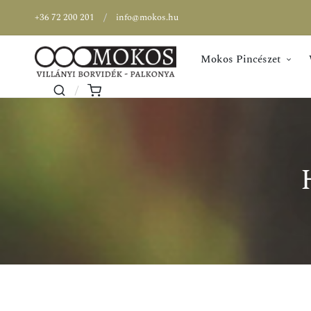
+36 72 200 201
info@mokos.hu
Mokos Pincészet