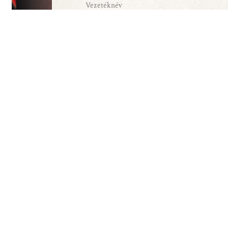
Elolvastam és elfogadom az Adatkezelési 
Szolgáltatásaink
Viszon