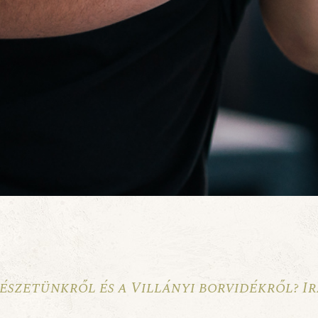
észetünkről és a Villányi borvidékről? I