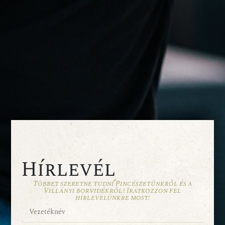
Hírlevél
Többet szeretne tudni Pincészetünkről és a
Villányi borvidékről? Iratkozzon fel
hírlevelünkre most!