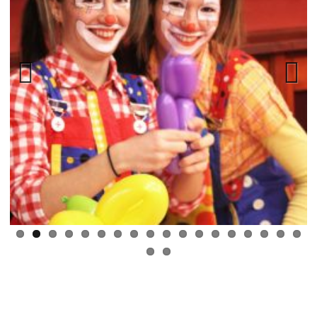
Previ
Next
ous