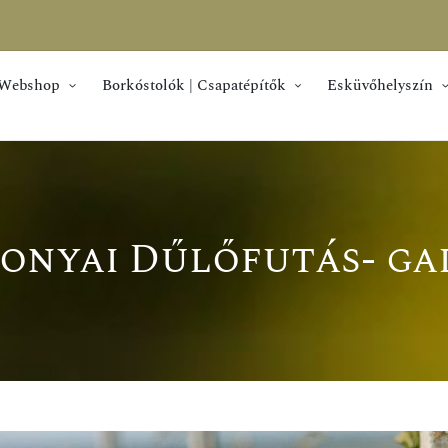
Webshop
Borkóstolók | Csapatépítők
Esküvőhelyszín
onyai Dűlőfutás- ga