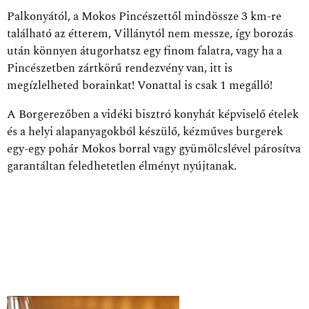
Palkonyától, a Mokos Pincészettől mindössze 3 km-re
található az étterem, Villánytól nem messze, így borozás
után könnyen átugorhatsz egy finom falatra, vagy ha a
Pincészetben zártkörű rendezvény van, itt is
megízlelheted borainkat! Vonattal is csak 1 megálló!
A Borgerezőben a vidéki bisztró konyhát képviselő ételek
és a helyi alapanyagokból készülő, kézműves burgerek
egy-egy pohár Mokos borral vagy gyümölcslével párosítva
garantáltan feledhetetlen élményt nyújtanak.