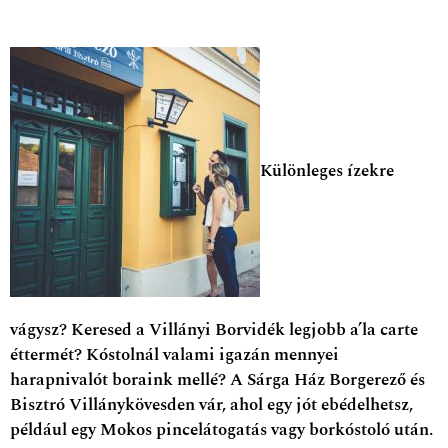
Különleges ízekre
vágysz? Keresed a Villányi Borvidék legjobb a’la carte
éttermét? Kóstolnál valami igazán mennyei
harapnivalót boraink mellé? A Sárga Ház Borgerező és
Bisztró Villánykövesden vár, ahol egy jót ebédelhetsz,
például egy Mokos pincelátogatás vagy borkóstoló után.