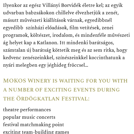
Ilyenkor az egész Villányi Borvidék életre kel; az egyik
udvarban babzsákokon chillelve élvezhetjük a zenét,
másutt művészeti kiállítások várnak, egyedibbnél
egyedibb színházi előadások, film vetítések, zenei
programok, költészet, irodalom, és mindenféle művészeti
ág helyet kap a Katlanon. Itt mindenki barátságos,
számtalan új barátság köttetik meg és az sem ritka, hogy
kedvenc zenészeinkkel, színészeinkkel koccinthatunk a
nyári melegben egy jéghideg fröccsel…
MOKOS Winery is waiting for you with
a number of exciting events during
the Ördögkatlan Festival:
theatre performances
popular music concerts
festival matchmaking point
exciting team-building games