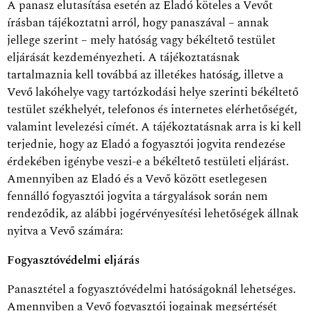
A panasz elutasítása esetén az Eladó köteles a Vevőt
írásban tájékoztatni arról, hogy panaszával – annak
jellege szerint – mely hatóság vagy békéltető testület
eljárását kezdeményezheti. A tájékoztatásnak
tartalmaznia kell továbbá az illetékes hatóság, illetve a
Vevő lakóhelye vagy tartózkodási helye szerinti békéltető
testület székhelyét, telefonos és internetes elérhetőségét,
valamint levelezési címét. A tájékoztatásnak arra is ki kell
terjednie, hogy az Eladó a fogyasztói jogvita rendezése
érdekében igénybe veszi-e a békéltető testületi eljárást.
Amennyiben az Eladó és a Vevő között esetlegesen
fennálló fogyasztói jogvita a tárgyalások során nem
rendeződik, az alábbi jogérvényesítési lehetőségek állnak
nyitva a Vevő számára:
Fogyasztóvédelmi eljárás
Panasztétel a fogyasztóvédelmi hatóságoknál lehetséges.
Amennyiben a Vevő fogyasztói jogainak megsértését