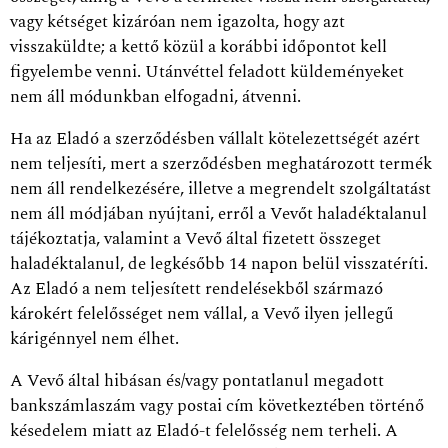
vagy kétséget kizáróan nem igazolta, hogy azt
visszaküldte; a kettő közül a korábbi időpontot kell
figyelembe venni. Utánvéttel feladott küldeményeket
nem áll módunkban elfogadni, átvenni.
Ha az Eladó a szerződésben vállalt kötelezettségét azért
nem teljesíti, mert a szerződésben meghatározott termék
nem áll rendelkezésére, illetve a megrendelt szolgáltatást
nem áll módjában nyújtani, erről a Vevőt haladéktalanul
tájékoztatja, valamint a Vevő által fizetett összeget
haladéktalanul, de legkésőbb 14 napon belül visszatéríti.
Az Eladó a nem teljesített rendelésekből származó
károkért felelősséget nem vállal, a Vevő ilyen jellegű
kárigénnyel nem élhet.
A Vevő által hibásan és/vagy pontatlanul megadott
bankszámlaszám vagy postai cím következtében történő
késedelem miatt az Eladó-t felelősség nem terheli. A