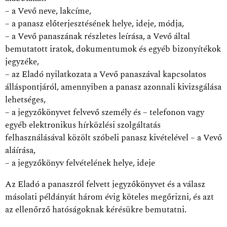
– a Vevő neve, lakcíme,
– a panasz előterjesztésének helye, ideje, módja,
– a Vevő panaszának részletes leírása, a Vevő által
bemutatott iratok, dokumentumok és egyéb bizonyítékok
jegyzéke,
– az Eladó nyilatkozata a Vevő panaszával kapcsolatos
álláspontjáról, amennyiben a panasz azonnali kivizsgálása
lehetséges,
– a jegyzőkönyvet felvevő személy és – telefonon vagy
egyéb elektronikus hírközlési szolgáltatás
felhasználásával közölt szóbeli panasz kivételével – a Vevő
aláírása,
– a jegyzőkönyv felvételének helye, ideje
Az Eladó a panaszról felvett jegyzőkönyvet és a válasz
másolati példányát három évig köteles megőrizni, és azt
az ellenőrző hatóságoknak kérésükre bemutatni.