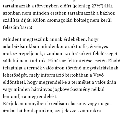
tartalmazzák a törvényben előírt (jelenleg 27%*) áfát,
azonban nem minden esetben tartalmazzák a házhoz
szállítás díját. Külön csomagolási költség nem kerül
felszámításra!
Mindent megteszünk annak érdekében, hogy
adatbázisunkban mindenkor az aktuális, érvényes
árak szerepeljenek, azonban az elírásokért felelősséget
vállalni nem tudunk. Hibás ár feltüntetése esetén Eladó
felajánlja a termék valós áron történő megvásárlásának
lehetőségét, mely információ birtokában a Vevő
eldöntheti, hogy megrendeli-e a terméket a valós árán
vagy minden hátrányos jogkövetkezmény nélkül
lemondja a megrendelést.
Kérjük, amennyiben irreálisan alacsony vagy magas
árakat lát honlapunkon, azt jelezze számunkra.