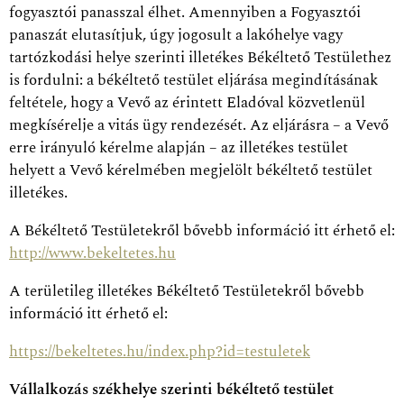
fogyasztói panasszal élhet. Amennyiben a Fogyasztói
panaszát elutasítjuk, úgy jogosult a lakóhelye vagy
tartózkodási helye szerinti illetékes Békéltető Testülethez
is fordulni: a békéltető testület eljárása megindításának
feltétele, hogy a Vevő az érintett Eladóval közvetlenül
megkísérelje a vitás ügy rendezését. Az eljárásra – a Vevő
erre irányuló kérelme alapján – az illetékes testület
helyett a Vevő kérelmében megjelölt békéltető testület
illetékes.
A Békéltető Testületekről bővebb információ itt érhető el:
http://www.bekeltetes.hu
A területileg illetékes Békéltető Testületekről bővebb
információ itt érhető el:
https://bekeltetes.hu/index.php?id=testuletek
Vállalkozás székhelye szerinti békéltető testület