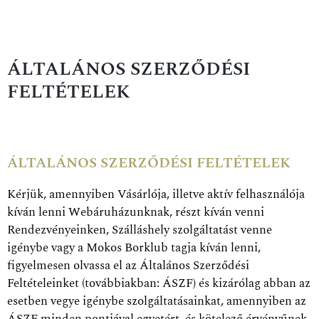
ÁLTALÁNOS SZERZŐDÉSI
FELTÉTELEK
ÁLTALÁNOS SZERZŐDÉSI FELTÉTELEK
Kérjük, amennyiben Vásárlója, illetve aktív felhasználója
kíván lenni Webáruházunknak, részt kíván venni
Rendezvényeinken, Szálláshely szolgáltatást venne
igénybe vagy a Mokos Borklub tagja kíván lenni,
figyelmesen olvassa el az Általános Szerződési
Feltételeinket (továbbiakban: ÁSZF) és kizárólag abban az
esetben vegye igénybe szolgáltatásainkat, amennyiben az
ÁSZF minden pontjával egyetért, és kötelező érvényűnek