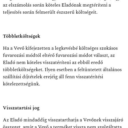
az elszámolás során köteles Eladónak megtéríteni a
teljesítés során felmerült észszerű költségeit.
Többletköltségek
Ha a Vevő kifejezetten a legkevésbé költséges szokásos
fuvarozási módtól eltérő fuvarozási módot választ, az
Eladó nem köteles visszatéríteni az ebből eredő
többletköltségeket. Ilyen esetben a feltüntetett általános
szállítási díjtételek erejéig áll fenn visszatérítési
kötelezettségünk.
Visszatartási jog
Az Eladó mindaddig visszatarthatja a Vevőnek visszajáró
összeget, amíg a Vevő a terméket vissza nem szolgáltatta,