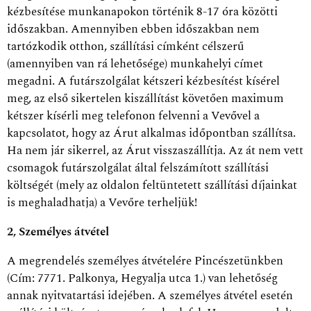
kézbesítése munkanapokon történik 8-17 óra közötti
időszakban. Amennyiben ebben időszakban nem
tartózkodik otthon, szállítási címként célszerű
(amennyiben van rá lehetősége) munkahelyi címet
megadni. A futárszolgálat kétszeri kézbesítést kísérel
meg, az első sikertelen kiszállítást követően maximum
kétszer kísérli meg telefonon felvenni a Vevővel a
kapcsolatot, hogy az Árut alkalmas időpontban szállítsa.
Ha nem jár sikerrel, az Árut visszaszállítja. Az át nem vett
csomagok futárszolgálat által felszámított szállítási
költségét (mely az oldalon feltüntetett szállítási díjainkat
is meghaladhatja) a Vevőre terheljük!
2, Személyes átvétel
A megrendelés személyes átvételére Pincészetünkben
(Cím: 7771. Palkonya, Hegyalja utca 1.) van lehetőség
annak nyitvatartási idejében. A személyes átvétel esetén