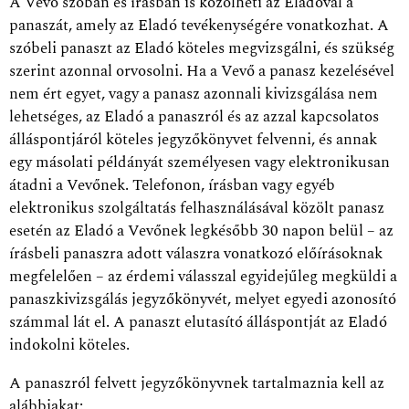
A Vevő szóban és írásban is közölheti az Eladóval a
panaszát, amely az Eladó tevékenységére vonatkozhat. A
szóbeli panaszt az Eladó köteles megvizsgálni, és szükség
szerint azonnal orvosolni. Ha a Vevő a panasz kezelésével
nem ért egyet, vagy a panasz azonnali kivizsgálása nem
lehetséges, az Eladó a panaszról és az azzal kapcsolatos
álláspontjáról köteles jegyzőkönyvet felvenni, és annak
egy másolati példányát személyesen vagy elektronikusan
átadni a Vevőnek. Telefonon, írásban vagy egyéb
elektronikus szolgáltatás felhasználásával közölt panasz
esetén az Eladó a Vevőnek legkésőbb 30 napon belül – az
írásbeli panaszra adott válaszra vonatkozó előírásoknak
megfelelően – az érdemi válasszal egyidejűleg megküldi a
panaszkivizsgálás jegyzőkönyvét, melyet egyedi azonosító
számmal lát el. A panaszt elutasító álláspontját az Eladó
indokolni köteles.
A panaszról felvett jegyzőkönyvnek tartalmaznia kell az
alábbiakat: