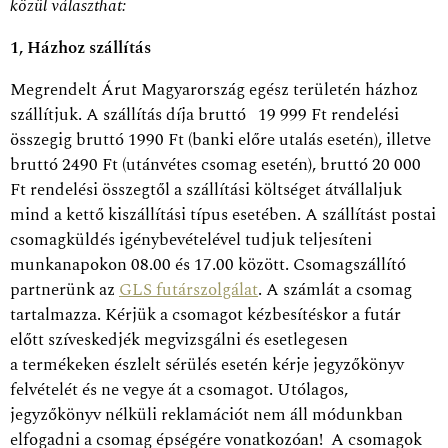
közül választhat:
1, Házhoz szállítás
Megrendelt Árut Magyarország egész területén házhoz
szállítjuk. A szállítás díja bruttó 19 999 Ft rendelési
összegig bruttó 1990 Ft (banki előre utalás esetén), illetve
bruttó 2490 Ft (utánvétes csomag esetén), bruttó 20 000
Ft rendelési összegtől a szállítási költséget átvállaljuk
mind a kettő kiszállítási típus esetében. A szállítást postai
csomagküldés igénybevételével tudjuk teljesíteni
munkanapokon 08.00 és 17.00 között. Csomagszállító
partnerünk az
GLS futárszolgálat
. A számlát a csomag
tartalmazza. Kérjük a csomagot kézbesítéskor a futár
előtt szíveskedjék megvizsgálni és esetlegesen
a termékeken észlelt sérülés esetén kérje jegyzőkönyv
felvételét és ne vegye át a csomagot. Utólagos,
jegyzőkönyv nélküli reklamációt nem áll módunkban
elfogadni a csomag épségére vonatkozóan! A csomagok