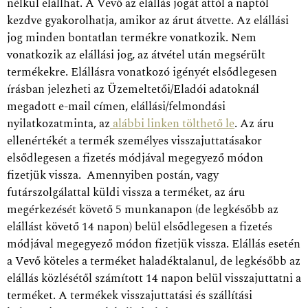
nélkül elállhat. A Vevő az elállás jogát attól a naptól
kezdve gyakorolhatja, amikor az árut átvette. Az elállási
jog minden bontatlan termékre vonatkozik. Nem
vonatkozik az elállási jog, az átvétel után megsérült
termékekre. Elállásra vonatkozó igényét elsődlegesen
írásban jelezheti az Üzemeltetői/Eladói adatoknál
megadott e-mail címen, elállási/felmondási
nyilatkozatminta, az
alábbi linken tölthető le
. Az áru
ellenértékét a termék személyes visszajuttatásakor
elsődlegesen a fizetés módjával megegyező módon
fizetjük vissza. Amennyiben postán, vagy
futárszolgálattal küldi vissza a terméket, az áru
megérkezését követő 5 munkanapon (de legkésőbb az
elállást követő 14 napon) belül elsődlegesen a fizetés
módjával megegyező módon fizetjük vissza. Elállás esetén
a Vevő köteles a terméket haladéktalanul, de legkésőbb az
elállás közlésétől számított 14 napon belül visszajuttatni a
terméket. A termékek visszajuttatási és szállítási