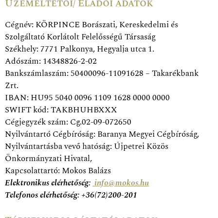
Üzemeltetői/ Eladói adatok
Cégnév: KÖRPINCE Borászati, Kereskedelmi és
Szolgáltató Korlátolt Felelősségű Társaság
Székhely: 7771 Palkonya, Hegyalja utca 1.
Adószám: 14348826-2-02
Bankszámlaszám: 50400096-11091628 – Takarékbank
Zrt.
IBAN: HU95 5040 0096 1109 1628 0000 0000
SWIFT kód: TAKBHUHBXXX
Cégjegyzék szám: Cg.02-09-072650
Nyilvántartó Cégbíróság: Baranya Megyei Cégbíróság,
Nyilvántartásba vevő hatóság: Újpetrei Közös
Önkormányzati Hivatal,
Kapcsolattartó: Mokos Balázs
Elektronikus elérhetőség:
info@mokos.hu
Telefonos elérhetőség: +36(72)200-201