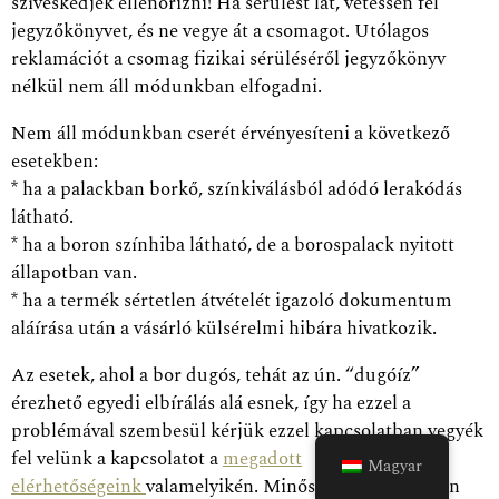
szíveskedjék ellenőrizni! Ha sérülést lát, vetessen fel
jegyzőkönyvet, és ne vegye át a csomagot. Utólagos
reklamációt a csomag fizikai sérüléséről jegyzőkönyv
nélkül nem áll módunkban elfogadni.
Nem áll módunkban cserét érvényesíteni a következő
esetekben:
* ha a palackban borkő, színkiválásból adódó lerakódás
látható.
* ha a boron színhiba látható, de a borospalack nyitott
állapotban van.
* ha a termék sértetlen átvételét igazoló dokumentum
aláírása után a vásárló külsérelmi hibára hivatkozik.
Az esetek, ahol a bor dugós, tehát az ún. “dugóíz”
érezhető egyedi elbírálás alá esnek, így ha ezzel a
problémával szembesül kérjük ezzel kapcsolatban vegyék
fel velünk a kapcsolatot a
megadott
Magyar
elérhetőségeink
valamelyikén. Minőségi kifogás esetén