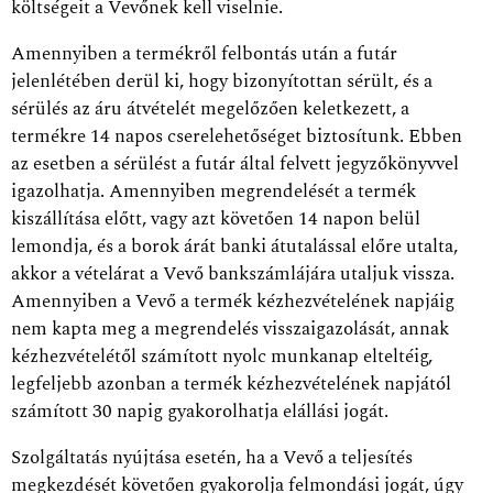
költségeit a Vevőnek kell viselnie.
Amennyiben a termékről felbontás után a futár
jelenlétében derül ki, hogy bizonyítottan sérült, és a
sérülés az áru átvételét megelőzően keletkezett, a
termékre 14 napos cserelehetőséget biztosítunk. Ebben
az esetben a sérülést a futár által felvett jegyzőkönyvvel
igazolhatja. Amennyiben megrendelését a termék
kiszállítása előtt, vagy azt követően 14 napon belül
lemondja, és a borok árát banki átutalással előre utalta,
akkor a vételárat a Vevő bankszámlájára utaljuk vissza.
Amennyiben a Vevő a termék kézhezvételének napjáig
nem kapta meg a megrendelés visszaigazolását, annak
kézhezvételétől számított nyolc munkanap elteltéig,
legfeljebb azonban a termék kézhezvételének napjától
számított 30 napig gyakorolhatja elállási jogát.
Szolgáltatás nyújtása esetén, ha a Vevő a teljesítés
megkezdését követően gyakorolja felmondási jogát, úgy