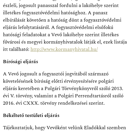
észleli, jogosult panasszal fordulni a lakóhelye szerint
illetékes fogyasztóvédelmi hatósághoz. A panasz
elbírálását követően a hatóság dönt a fogyasztóvédelmi
eljárás lefolytatásáról. A fogyasztóvédelmi elsőfokú
hatósági feladatokat a Vevő lakóhelye szerint illetékes
fővárosi és megyei kormányhivatalok látják el, ezek listája
itt található:
http://www.kormanyhivatal.hu/
Bírósági eljárás
A Vevő jogosult a fogyasztói jogvitából származó
követelésének bíróság előtti érvényesítésére polgári
eljárás keretében a Polgári Törvénykönyvről szóló 2013.
évi V. törvény, valamint a Polgári Perrendtartásról szóló
2016. évi CXXX. törvény rendelkezései szerint.
Békéltető testületi eljárás
Tájékoztatjuk, hogy Vevőként velünk Eladókkal szemben