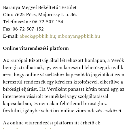
Baranya Megyei Békéltető Testület
Cím: 7625 Pécs, Majorossy I. u. 36.
Telefonszám: 06-72-507-154
Fax: 06-72-507-152
E-mail:
abeck@pbkik.hu
;
mbonyar@pbkik.hu
Online vitarendezési platform
Az Európai Bizottság által létrehozott honlapon, a Vevők
beregisztrálhatnak, így ezen keresztül lehetőségük nyílik
arra, hogy online vásárláshoz kapcsolódó jogvitáikat ezen
keresztül rendezzék egy kérelem kitöltésével, elkerülve a
bírósági eljárást. Ha Vevőként panaszt kíván tenni egy, az
interneten vásárolt termékkel vagy szolgáltatással
kapcsolatban, és nem akar feltétlenül bírósághoz
fordulni, igénybe veheti az online vitarendezés eszközét.
Az online vitarendezési platform itt érhető el: