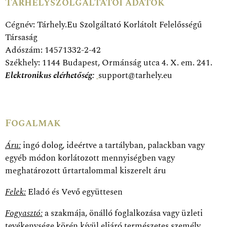
Tárhelyszolgáltatói adatok
Cégnév: Tárhely.Eu Szolgáltató Korlátolt Felelősségű
Társaság
Adószám: 14571332-2-42
Székhely: 1144 Budapest, Ormánság utca 4. X. em. 241.
Elektronikus elérhetőség:
support@tarhely.eu
Fogalmak
Áru:
ingó dolog, ideértve a tartályban, palackban vagy
egyéb módon korlátozott mennyiségben vagy
meghatározott űrtartalommal kiszerelt áru
Felek:
Eladó és Vevő együttesen
Fogyasztó:
a szakmája, önálló foglalkozása vagy üzleti
tevékenysége körén kívül eljáró természetes személy