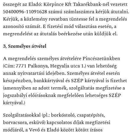
összegét az Eladó: Körpince Kft Takarékbank-nél vezetett
50400096-11091628 számú számlaszámra kérjük átutalni.
Kérjük, a közlemény rovatban tüntesse fel a megrendelés
azonosító számát. E fizetési mód választása esetén, a
megrendelést az átutalás beérkezése után küldjük el.
3, Személyes átvétel
A megrendelés személyes átvételére Pincészetünkben
(Cím: 7771 Palkonya, Hegyalja utca 1.) van lehetőség
annak nyitvatartási idejében. Személyes átvétel esetén
készpénzben, bankkártyával és SZÉP kártyával is fizethet
(amennyiben az adott termék, szolgáltatás megfizetése a
jogszabályi előírásoknak megfelelően lehetséges SZÉP
kártyával.)
Szolgáltatásokkal (pl.: borkóstoló, csapatépítés,
borvacsora, esküvő) kapcsolatos díjak megfizetési
módjáról, a Vevő és Eladó között kötött írásos