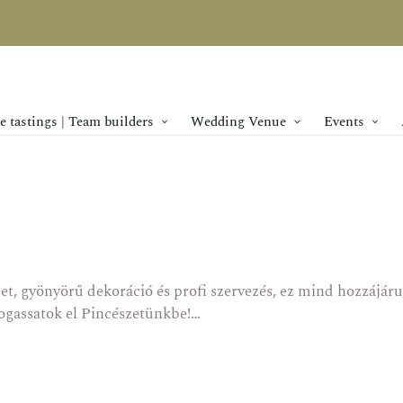
 tastings | Team builders
Wedding Venue
Events
gyönyörű dekoráció és profi szervezés, ez mind hozzájárul
átogassatok el Pincészetünkbe!…