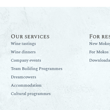
Our services
For re
Wine tastings
New Mokos 
Wine dinners
For Mokos 
Company events
Downloadab
Team Building Programmes
Dreamcowers
Accommodation
Cultural programmes