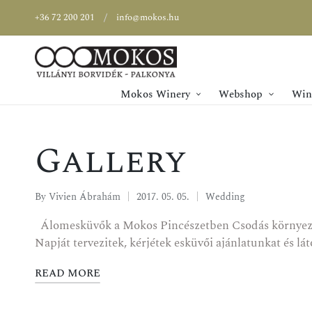
+36 72 200 201
info@mokos.hu
Mokos Winery
Webshop
Wine
Gallery
By
Vivien Ábrahám
2017. 05. 05.
Wedding
Álomesküvők a Mokos Pincészetben Csodás környezet, 
Napját tervezitek, kérjétek esküvői ajánlatunkat és l
READ MORE