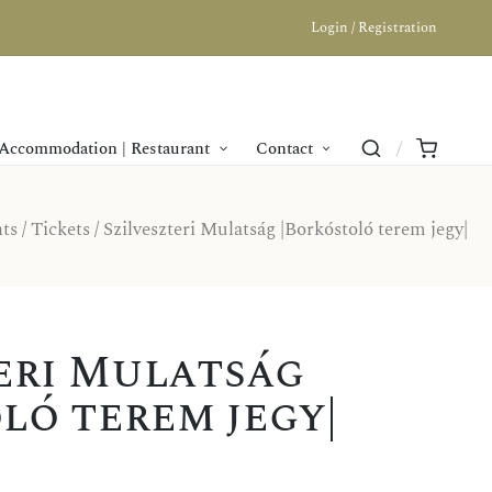
Login / Registration
Accommodation | Restaurant
Contact
ts
/
Tickets
/ Szilveszteri Mulatság |Borkóstoló terem jegy|
eri Mulatság
ló terem jegy|