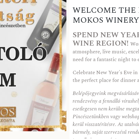
WELCOME THE 
MOKOS WINERY
SPEND NEW YEAR
WINE REGION!
Won
atmosphere, live music, exce
need for a fantastic night to
Celebrate New Year's Eve in
the perfect place for dinner 
Belépőjegyeink megvásárlásáv
rendezvény a fennálló vírushe
esetlegesen nem kerülne megtar
Pincészetünkben vagy websho
kerül visszatérítésre. Az utal
bármely, saját szervezésű rend