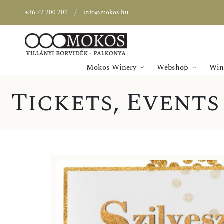
+36 72 200 201
info@mokos.hu
Mokos Winery
Webshop
Wine
Tickets
,
Events