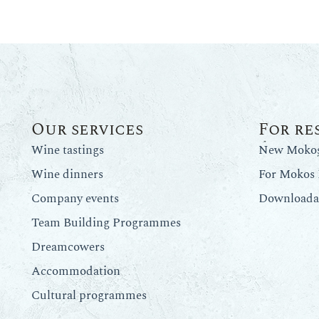
Our services
For re
Wine tastings
New Mokos 
Wine dinners
For Mokos 
Company events
Downloadab
Team Building Programmes
Dreamcowers
Accommodation
Cultural programmes