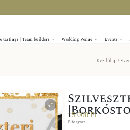
 tastings | Team builders
Wedding Venue
Events
Kezdőlap
/
Even
Szilveszt
|Borkósto
15 000
Ft
Elfogyott