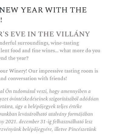
NEW YEAR WITH THE
!
'S EVE IN THE VILLÁNY
derful surroundings, wine-tasting
llent food and fine wines... what more do you
 end the year?
 our Winery! Our impressive tasting room is
and conversation with friends!
al Ön tudomásul veszi, hogy amennyiben a
lyzet óvintézkedéseinek szigorításából adódóan
tásra, úgy a belépőjegyek teljes értéke
punkban levásárolható utalvány formájában
vány 2021. december 31-ig felhasználható lesz
ezvényünk belépőjegyére, illetve Pincészetünk