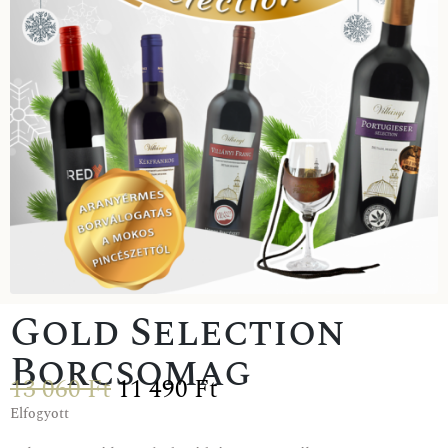
Gold Selection
Borcsomag
13 060
Ft
11 490
Ft
Elfogyott