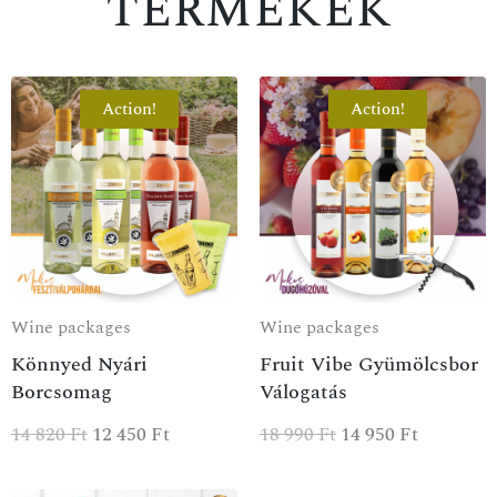
termékek
Action!
Action!
SPECIAL OFFER
Wine packages
Wine packages
Könnyed Nyári
Fruit Vibe Gyümölcsbor
Borcsomag
Válogatás
14 820
Ft
12 450
Ft
18 990
Ft
14 950
Ft