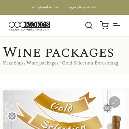
info@mokos.hu
Login / Registration
Wine packages
Kezdőlap
/
Wine packages
/ Gold Selection Borcsomag