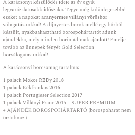
A karácsonyi készülődés ideje az év egyik
legvarázslatosabb időszaka. Tegye még különlegesebbé
ezeket a napokat
aranyérmes villányi vörösbor
válogatás
unkkal! A díjnyertes borok mellé egy bőrből
készült, nyakbaakasztható borospohártartót adunk
ajándékba, mely minden borimádónak ajánlott! Emelje
tovább az ünnepek fényét Gold Selection
borválogatásunkkal!
A karácsonyi borcsomag tartalma:
1 palack Mokos REDy 2018
1 palack Kékfrankos 2016
1 palack Portugieser Selection 2017
1 palack Villányi Franc 2015 – SUPER PREMIUM!
+ AJÁNDÉK BOROSPOHÁRTARTÓ (borospoharat nem
tartalmaz!)