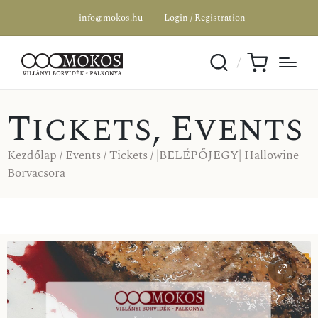
info@mokos.hu
Login / Registration
Tickets
,
Events
Kezdőlap
/
Events
/
Tickets
/ |BELÉPŐJEGY| Hallowine
Borvacsora