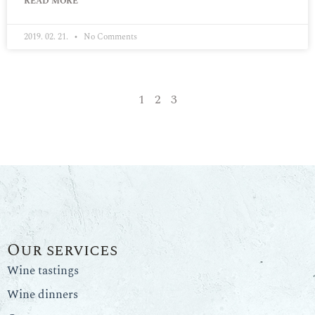
READ MORE "
2019. 02. 21.
No Comments
1
2
3
Our services
Wine tastings
Wine dinners