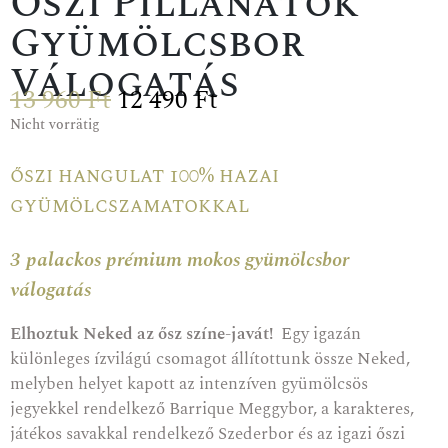
Őszi Pillanatok
Gyümölcsbor
Válogatás
13 960
Ft
12 490
Ft
Nicht vorrätig
őszi hangulat 100% hazai
gyümölcszamatokkal
3 palackos prémium mokos gyümölcsbor
válogatás
Elhoztuk Neked az ősz színe-javát!
Egy igazán
különleges ízvilágú csomagot állítottunk össze Neked,
melyben helyet kapott az intenzíven gyümölcsös
jegyekkel rendelkező Barrique Meggybor, a karakteres,
játékos savakkal rendelkező Szederbor és az igazi őszi