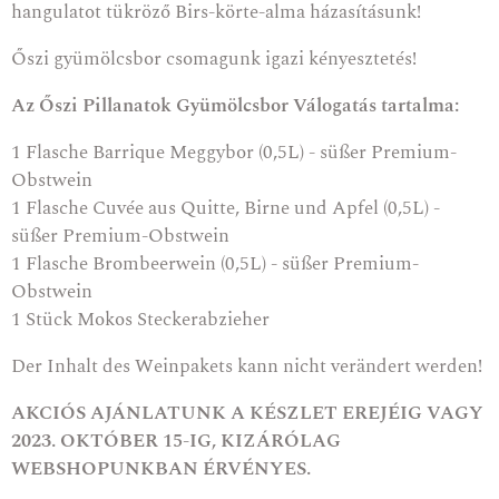
hangulatot tükröző Birs-körte-alma házasításunk!
Őszi gyümölcsbor csomagunk igazi kényesztetés!
Az Őszi Pillanatok Gyümölcsbor Válogatás tartalma:
1 Flasche
Barrique Meggybor
(0,5L) - süßer Premium-
Obstwein
1 Flasche
Cuvée aus Quitte, Birne und Apfel
(0,5L) -
süßer Premium-Obstwein
1 Flasche
Brombeerwein
(0,5L) - süßer Premium-
Obstwein
1 Stück
Mokos Steckerabzieher
Der Inhalt des Weinpakets kann nicht verändert werden!
AKCIÓS AJÁNLATUNK A KÉSZLET EREJÉIG VAGY
2023. OKTÓBER 15-IG, KIZÁRÓLAG
WEBSHOPUNKBAN ÉRVÉNYES.