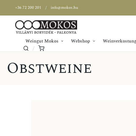
+36 72 200 201
info@mokos.hu
Weingut Mokos
Webshop
Weinverkostung
Obstweine