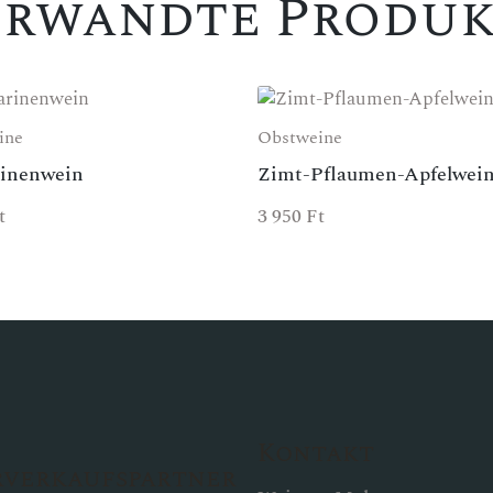
erwandte Produk
ine
Obstweine
rinenwein
Zimt-Pflaumen-Apfelwei
t
3 950
Ft
Kontakt
rverkaufspartner