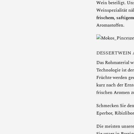
Wein beteiligt. Un
Weinspezialität nä
frischem, saftigem
Aromastoffen.
DESSERTWEIN
Das Rohmaterial wi
Technologie ist de
Früchte werden gee
kurz nach der Ernt
frischen Aromen zu
Schmecken Sie den
Eperbor
,
Ribizlibor
Die meisten unsere
Sie
unser in Barriq