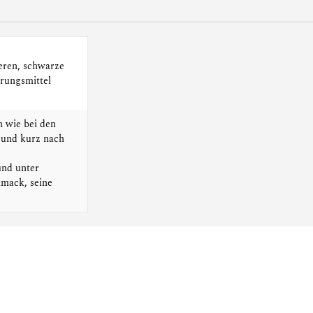
eren, schwarze
rungsmittel
h wie bei den
 und kurz nach
und unter
hmack, seine