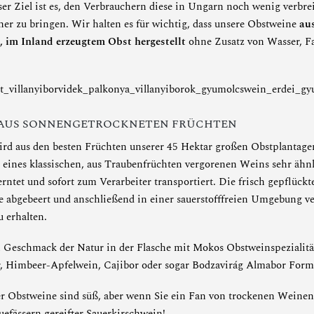
ser Ziel ist es, den Verbrauchern diese in Ungarn noch wenig verbrei
her zu bringen. Wir halten es für wichtig, dass unsere Obstweine
au
, im Inland erzeugtem Obst hergestellt
ohne Zusatz von Wasser, Fa
 AUS SONNENGETROCKNETEN FRÜCHTEN
rd aus den besten Früchten unserer 45 Hektar großen Obstplantage
r eines klassischen, aus Traubenfrüchten vergorenen Weins sehr ähnl
rntet und sofort zum Verarbeiter transportiert. Die frisch gepflück
e abgebeert und anschließend in einer sauerstofffreien Umgebung v
 erhalten.
 Geschmack der Natur in der Flasche mit Mokos Obstweinspezialitä
,
Himbeer-Apfelwein
,
Cajibor
oder sogar
Bodzavirág Almabor
Form
r Obstweine sind süß, aber wenn Sie ein Fan von trockenen Weinen
uefässern gereifter Sauerkirschwein
!