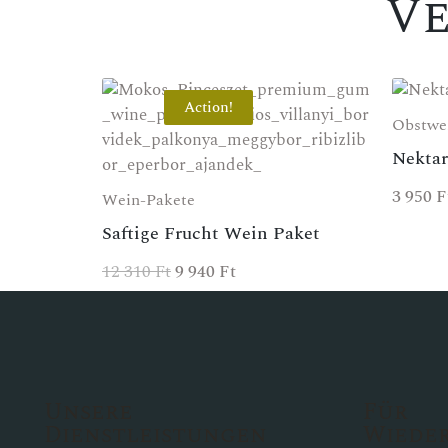
V
Action!
Obstwe
Nekta
3 950
F
Wein-Pakete
Saftige Frucht Wein Paket
12 310
Ft
9 940
Ft
Unsere
Für
Dienstleistungen
Wiede