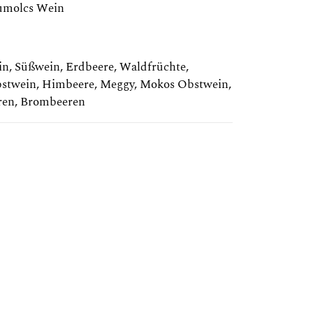
umolcs Wein
in
,
Süßwein
,
Erdbeere
,
Waldfrüchte
,
stwein
,
Himbeere
,
Meggy
,
Mokos Obstwein
,
ren
,
Brombeeren