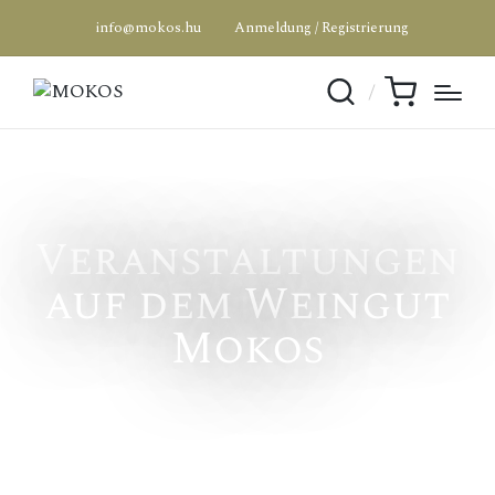
info@mokos.hu
Anmeldung / Registrierung
Veranstaltungen
auf dem Weingut
Mokos