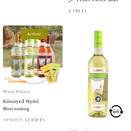
2 190
Ft
Action!
Wein-Pakete
Könnyed Nyári
Borcsomag
14 820
Ft
12 450
Ft