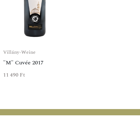
Villány-Weine
"M" Cuvée 2017
11 490
Ft