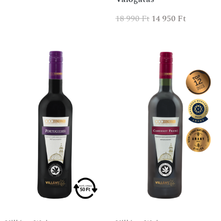
18 990
Ft
14 950
Ft