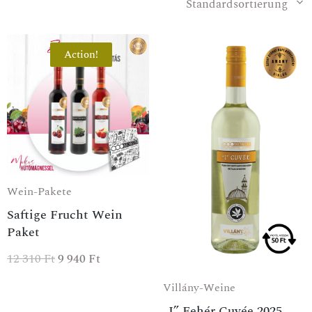
Standardsortierung
Action!
SPEZIALANGEBOT
Wein-Pakete
Saftige Frucht Wein
Paket
12 310
Ft
9 940
Ft
Villány-Weine
„I” Fehér Cuvée 2025