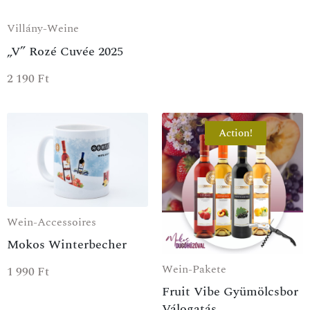
Villány-Weine
„V” Rozé Cuvée 2025
2 190
Ft
Action!
Wein-Accessoires
Mokos Winterbecher
Wein-Pakete
1 990
Ft
Fruit Vibe Gyümölcsbor
Válogatás