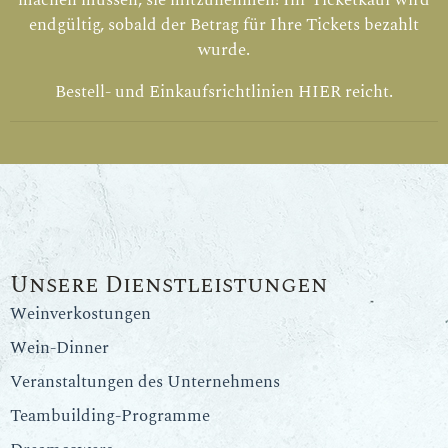
machen müssen, sie mitzunehmen! Ihr Ticketkauf wird
endgültig, sobald der Betrag für Ihre Tickets bezahlt
wurde.
Bestell- und Einkaufsrichtlinien
HIER
reicht.
Unsere Dienstleistungen
Weinverkostungen
Wein-Dinner
Veranstaltungen des Unternehmens
Teambuilding-Programme