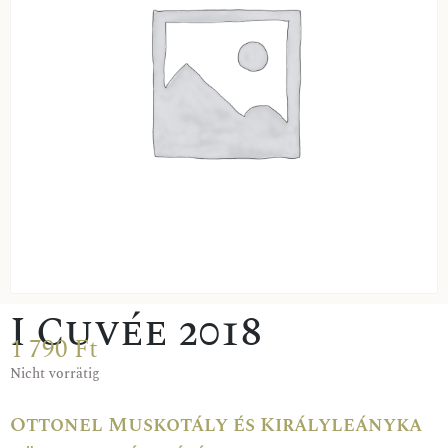
I Cuvée 2018
1 790
Ft
Nicht vorrätig
Ottonel Muskotály és Királyleányka