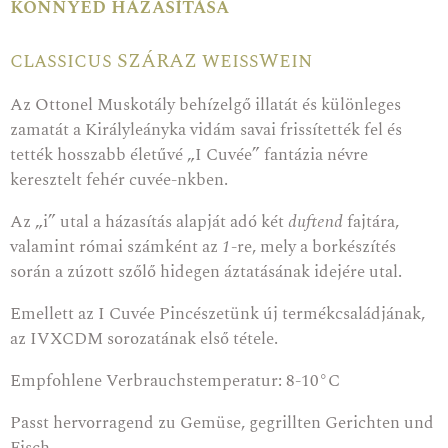
könnyed házasítása
classicus SZÁRAZ weißWein
Az Ottonel Muskotály behízelgő illatát és különleges
zamatát a Királyleányka vidám savai frissítették fel és
tették hosszabb életűvé „I Cuvée” fantázia névre
keresztelt fehér cuvée-nkben.
Az „i” utal a házasítás alapját adó két
duftend
fajtára,
valamint római számként az
1
-re, mely a borkészítés
során a zúzott szőlő hidegen áztatásának idejére utal.
Emellett az I Cuvée Pincészetünk új termékcsaládjának,
az IVXCDM sorozatának első tétele.
Empfohlene Verbrauchstemperatur: 8-10°C
Passt hervorragend zu Gemüse, gegrillten Gerichten und
Fisch.