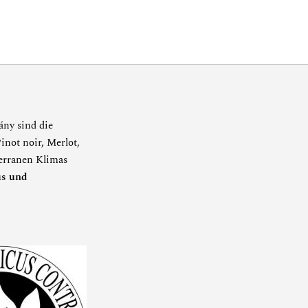
ány sind die
inot noir, Merlot,
erranen Klimas
us und