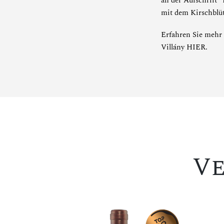
an der Aufschrift "
mit dem Kirschblü
Erfahren Sie mehr 
Villány
HIER
.
V