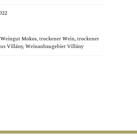
022
,
Weingut Mokos
,
trockener Wein
,
trockener
us Villány
,
Weinanbaugebiet Villány