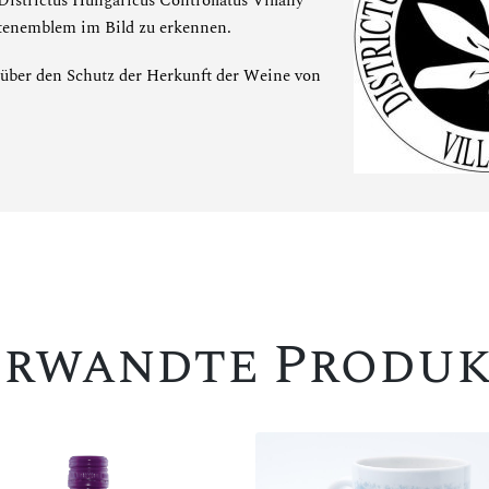
Districtus Hungaricus Controllatus Villány"
tenemblem im Bild zu erkennen.
über den Schutz der Herkunft der Weine von
erwandte Produk