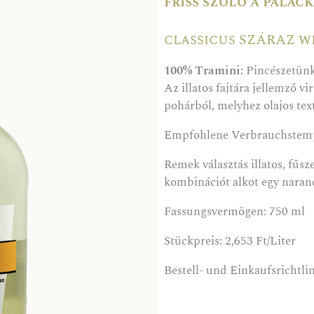
friss szőlő a palac
classicus SZÁRAZ 
100% Tramini:
Pincészetünk 
Az illatos fajtára jellemző v
pohárból, melyhez olajos text
Empfohlene Verbrauchstemp
Remek választás illatos, fűsze
kombinációt alkot egy naranc
Fassungsvermögen: 750 ml
Stückpreis: 2,653 Ft/Liter
Bestell- und Einkaufsrichtli