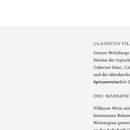
CLASSICUS VI
Unsere Weinberge i
Heimat der typisc
Cabernet franc, Ca
und der überdurchs
Spitzenweine
Seit 
DHC MANSION
Villányer Wein mit
bestimmten Rebsort
Weinregion geernte