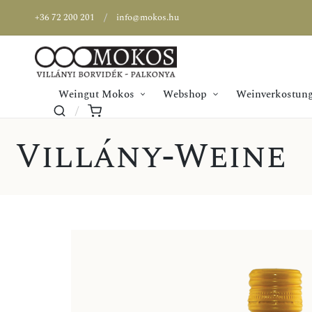
+36 72 200 201
info@mokos.hu
Weingut Mokos
Webshop
Weinverkostung
Villány-Weine