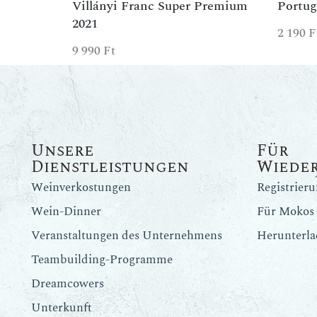
Villányi Franc Super Premium
Portug
2021
2 190
F
9 990
Ft
Unsere
Für
Dienstleistungen
Wiede
Weinverkostungen
Registrier
Wein-Dinner
Für Mokos 
Veranstaltungen des Unternehmens
Herunterla
Teambuilding-Programme
Dreamcowers
Unterkunft