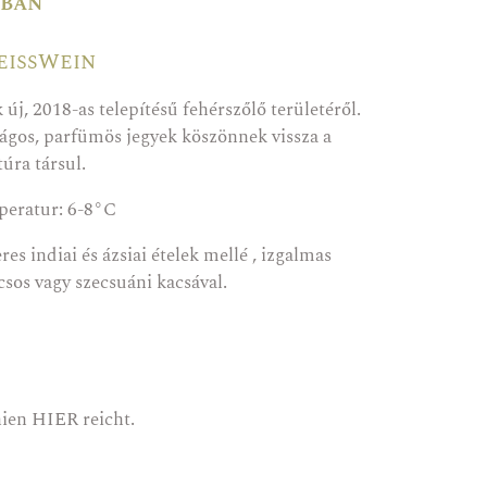
kban
weißWein
új, 2018-as telepítésű fehérszőlő területéről.
irágos, parfümös jegyek köszönnek vissza a
úra társul.
eratur: 6-8°C
res indiai és ázsiai ételek mellé , izgalmas
sos vagy szecsuáni kacsával.
nien
HIER
reicht.