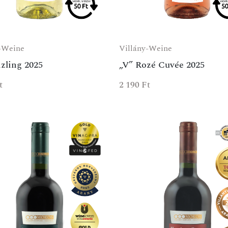
-Weine
Villány-Weine
izling 2025
„V” Rozé Cuvée 2025
t
2 190
Ft