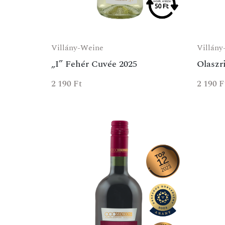
Villány-Weine
Villány
„I” Fehér Cuvée 2025
Olaszr
2 190
Ft
2 190
F