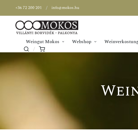
+36 72 200 201
info@mokos.hu
Weingut Mokos
Webshop
Weinverkostung
Wein