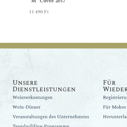
"M" Cuvée 2017
11 490
Ft
Unsere
Für
Dienstleistungen
Wiede
Weinverkostungen
Registrier
Wein-Dinner
Für Mokos 
Veranstaltungen des Unternehmens
Herunterla
Teambuilding-Programme