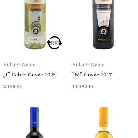
Villány-Weine
Villány-Weine
„I” Fehér Cuvée 2025
"M" Cuvée 2017
2 190
Ft
11 490
Ft