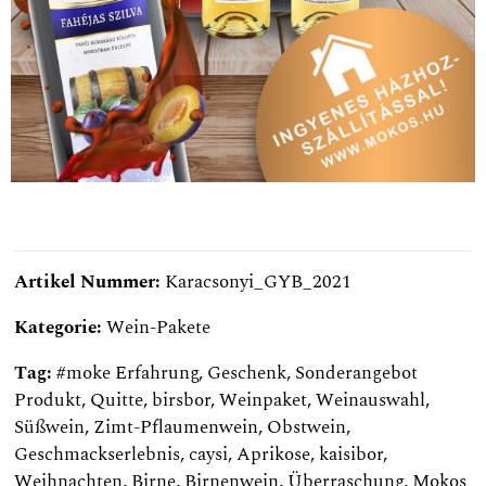
Artikel Nummer:
Karacsonyi_GYB_2021
Kategorie:
Wein-Pakete
Tag:
#moke Erfahrung
,
Geschenk
,
Sonderangebot
Produkt
,
Quitte
,
birsbor
,
Weinpaket
,
Weinauswahl
,
Süßwein
,
Zimt-Pflaumenwein
,
Obstwein
,
Geschmackserlebnis
,
caysi
,
Aprikose
,
kaisibor
,
Weihnachten
,
Birne
,
Birnenwein
,
Überraschung
,
Mokos