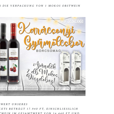
ÜR DIE VERPACKUNG VON 1 MOKOS OBSTWEIN
TWERT UNSERES
S BETRÄGT 17.940 FT, EINSCHLIESSLICH D
EIN IM GESAMTWERT VON 16.440 FT UND D