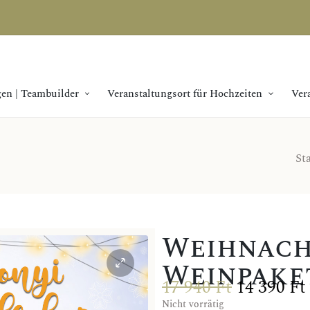
en | Teambuilder
Veranstaltungsort für Hochzeiten
Ver
Sta
Weihnach
Weinpake
17 940
Ft
14 390
Ft
Nicht vorrätig