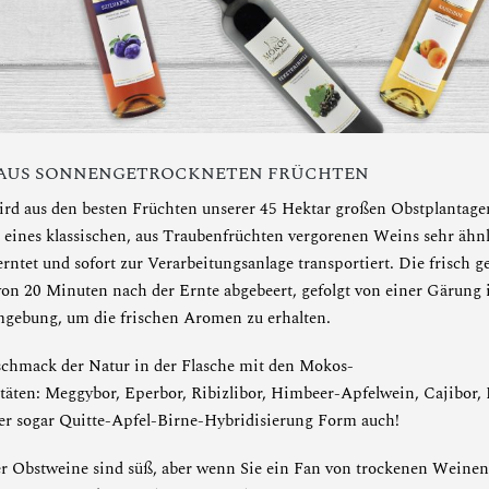
 AUS SONNENGETROCKNETEN FRÜCHTEN
rd aus den besten Früchten unserer 45 Hektar großen Obstplantage
r eines klassischen, aus Traubenfrüchten vergorenen Weins sehr ähnl
rntet und sofort zur Verarbeitungsanlage transportiert. Die frisch g
on 20 Minuten nach der Ernte abgebeert, gefolgt von einer Gärung 
mgebung, um die frischen Aromen zu erhalten.
schmack der Natur in der Flasche mit den Mokos-
täten:
Meggybor
,
Eperbor
,
Ribizlibor
,
Himbeer-Apfelwein
,
Cajibor
,
er sogar
Quitte-Apfel-Birne-Hybridisierung
Form auch!
r Obstweine sind süß, aber wenn Sie ein Fan von trockenen Weinen