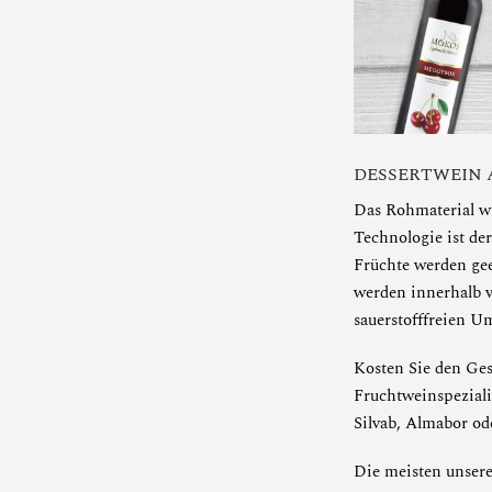
DESSERTWEIN
Das Rohmaterial wi
Technologie ist de
Früchte werden gee
werden innerhalb v
sauerstofffreien U
Kosten Sie den Ge
Fruchtweinspeziali
Silvab
,
Almabor
od
Die meisten unsere