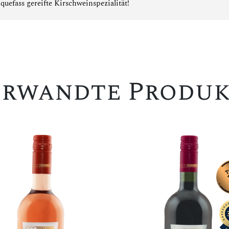
quefass gereifte Kirschweinspezialität
!
erwandte Produk