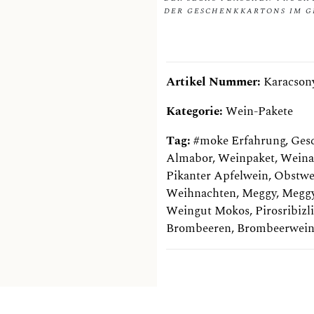
ER GESCHENKKARTONS IM GE
Artikel Nummer:
Karacso
Kategorie:
Wein-Pakete
Tag:
#moke Erfahrung
,
Ges
Almabor
,
Weinpaket
,
Weina
Pikanter Apfelwein
,
Obstwe
Weihnachten
,
Meggy
,
Megg
Weingut Mokos
,
Pirosribizl
Brombeeren
,
Brombeerwei