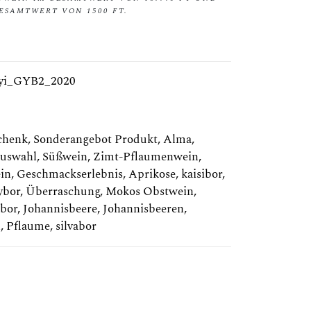
SAMTWERT VON 1500 FT.
nyi_GYB2_2020
chenk
,
Sonderangebot Produkt
,
Alma
,
uswahl
,
Süßwein
,
Zimt-Pflaumenwein
,
in
,
Geschmackserlebnis
,
Aprikose
,
kaisibor
,
ybor
,
Überraschung
,
Mokos Obstwein
,
ibor
,
Johannisbeere
,
Johannisbeeren
,
n
,
Pflaume
,
silvabor