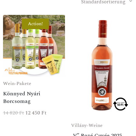
Standardsortierung
Action!
Wein-Pakete
Könnyed Nyári
Borcsomag
14 820
Ft
12 450
Ft
Villány-Weine
„V” Rozé Cuvée 2025