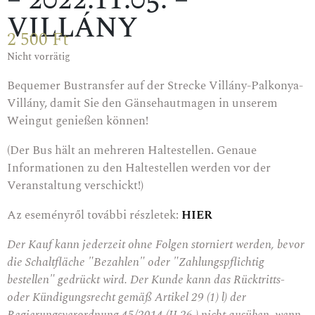
– 2022.11.05. –
VILLÁNY
2 500
Ft
Nicht vorrätig
Bequemer Bustransfer auf der Strecke Villány-Palkonya-
Villány, damit Sie den Gänsehautmagen in unserem
Weingut genießen können!
(Der Bus hält an mehreren Haltestellen. Genaue
Informationen zu den Haltestellen werden vor der
Veranstaltung verschickt!)
Az eseményről további részletek:
HIER
Der Kauf kann jederzeit ohne Folgen storniert werden, bevor
die Schaltfläche "Bezahlen" oder "Zahlungspflichtig
bestellen" gedrückt wird. Der Kunde kann das Rücktritts-
oder Kündigungsrecht gemäß Artikel 29 (1) l) der
Regierungsverordnung 45/2014 (II.26.) nicht ausüben, wenn