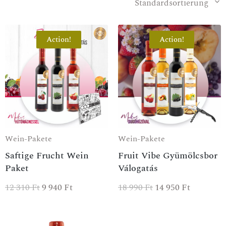
Standardsortierung
Action!
Action!
Wein-Pakete
Wein-Pakete
Saftige Frucht Wein
Fruit Vibe Gyümölcsbor
Paket
Válogatás
12 310
Ft
9 940
Ft
18 990
Ft
14 950
Ft