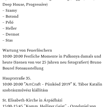
Deep House, Progressive)
– Szamy
– Botond
– Péló
– Heller
– Dermot
– Stas
Wartung von Feuerlöschern
10:00-20:00 Festliche Momente in Palkonya damals und
heute (Szenen von vor 25 Jahren neu fotografiert) Bruno
Bourel Fotoausstellung
Hauptstraße 35.
10:00-20:00 ”ArtCraft – Pünkösd 2019” K. Tábor Katalin
szobrászművész kiállítása
St. Elisabeth-Kirche in Árpádházi
15:00-15:45 "Komm, Heiliger Geist" - Orgelspiel von