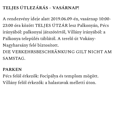
TELJES ÚTLEZÁRÁS – VASÁRNAP!
A rendezvény ideje alatt 2019.06.09-én, vasárnap 10:00-
23:00 óra között TELJES ÚTZÁR lesz Palkonyán, Pécs
irányából: palkonyai játszótértől, Villány irányából: a
Palkonya település táblától. A terelő út Vokány-
Nagyharsány felé biztosított.
DIE VERKEHRSBESCHRÄNKUNG GILT NICHT AM
SAMSTAG.
PARKEN
Pécs felöl érkezők: Focipálya és templom mögött.
Villány felöl érkezők: a halastavak melletti úton.