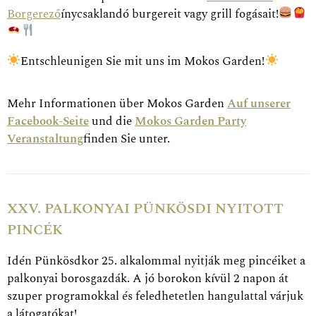
Borgerező
ínycsaklandó burgereit vagy grill fogásait!
Entschleunigen Sie mit uns im Mokos Garden!
Mehr Informationen über Mokos Garden
Auf unserer
Facebook-Seite
und die
Mokos Garden Party
Veranstaltung
finden Sie unter.
XXV. PALKONYAI PÜNKÖSDI NYITOTT
PINCÉK
Idén Pünkösdkor 25. alkalommal nyitják meg pincéiket a
palkonyai borosgazdák. A jó borokon kívül 2 napon át
szuper programokkal és feledhetetlen hangulattal várjuk
a látogatókat!