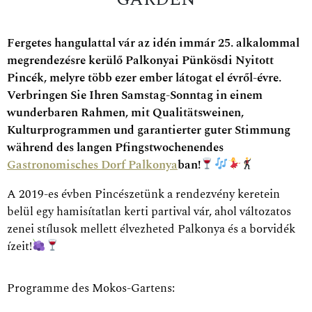
Fergetes hangulattal vár az idén immár 25. alkalommal
megrendezésre kerülő Palkonyai Pünkösdi Nyitott
Pincék, melyre több ezer ember látogat el évről-évre.
Verbringen Sie Ihren Samstag-Sonntag in einem
wunderbaren Rahmen, mit Qualitätsweinen,
Kulturprogrammen und garantierter guter Stimmung
während des langen Pfingstwochenendes
Gastronomisches Dorf Palkonya
ban!
A 2019-es évben Pincészetünk a rendezvény keretein
belül egy hamisítatlan kerti partival vár, ahol változatos
zenei stílusok mellett élvezheted Palkonya és a borvidék
ízeit!
Programme des Mokos-Gartens: