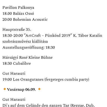
Pavillon Palkonya
18.00 Balázs Ossó
20:00 Bohemian Acoustic
Hauptstraße 35.
18:30-20:00 ”ArtCraft – Pünkösd 2019” K. Tábor Katalin
szobrászművész kiállítása
Ausstellungseröffnung: 18:30
Hárságyi Rosé Kleine Bühne
18:30 Cubalibre
Gut Haraszti
19:00 Los Orangutanes (fergeteges cumbia party)
Vasárnap 06.09.
Gut Haraszti
Dj's auf dem Gelände den ganzen Tag (Reggae, Dub,