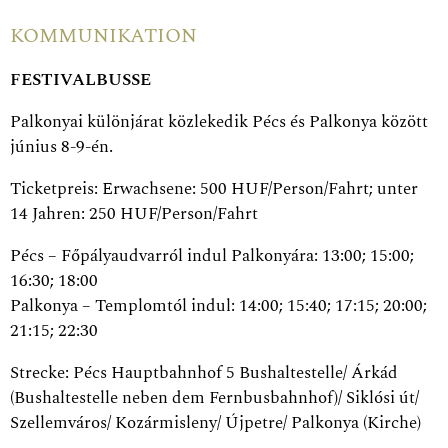
KOMMUNIKATION
FESTIVALBUSSE
Palkonyai különjárat közlekedik Pécs és Palkonya között
június 8-9-én.
Ticketpreis: Erwachsene: 500 HUF/Person/Fahrt; unter
14 Jahren: 250 HUF/Person/Fahrt
Pécs – Főpályaudvarról indul Palkonyára: 13:00; 15:00;
16:30; 18:00
Palkonya – Templomtól indul: 14:00; 15:40; 17:15; 20:00;
21:15; 22:30
Strecke: Pécs Hauptbahnhof 5 Bushaltestelle/ Árkád
(Bushaltestelle neben dem Fernbusbahnhof)/ Siklósi út/
Szellemváros/ Kozármisleny/ Újpetre/ Palkonya (Kirche)