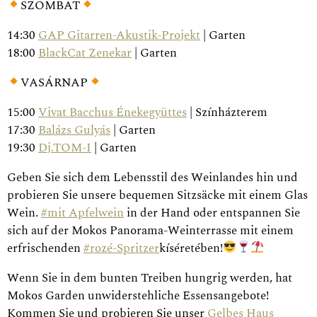
SZOMBAT
14:30
GAP Gitarren-Akustik-Projekt
| Garten
18:00
BlackCat Zenekar
| Garten
VASÁRNAP
15:00
Vivat Bacchus Énekegyüttes
| Színházterem
17:30
Balázs Gulyás
| Garten
19:30
Dj.TOM-I
| Garten
Geben Sie sich dem Lebensstil des Weinlandes hin und
probieren Sie unsere bequemen Sitzsäcke mit einem Glas
Wein.
#mit Apfelwein
in der Hand oder entspannen Sie
sich auf der Mokos Panorama-Weinterrasse mit einem
erfrischenden
#rozé-Spritzer
kíséretében!
Wenn Sie in dem bunten Treiben hungrig werden, hat
Mokos Garden unwiderstehliche Essensangebote!
Kommen Sie und probieren Sie unser
Gelbes Haus