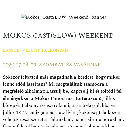
MOKOS gast(SLOW) Weekend
Lassulj Velünk Palkonyán!
2020.07.18-19. szombat és vasárnap
Sokszor feltetted már magadnak a kérdést, hogy mikor
lenne időd lassítani? Mi megtaláltuk számodra a
megfelelő alkalmat: Lassulj be, kapcsolj ki és töltődj fel
élményekkel a Mokos Panoráma Borteraszon!
Július
közepén Palkonya Gasztrofalu igazán belassul, hiszen
július 18-19-én izgalmas slow living közönségtalálkozón
vehetsz részt szeretett falunkban. Ismét kitűnő borokban,
finom falatokban és izgalmas művészeti élményekben