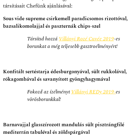
társításait Chefünk ajánlásával:
Sous vide supreme csirkemell paradicsomos rizottóval,
bazsalikomolajjal és paszternák chips-szel
Társítsd hozzá
Villányi Rozé Cuvée 2019
-es
borunkat a még teljesebb gasztroélményért!
Konfitált sertéstarja édesburgonyával, sült rukkolával,
rókagombával és savanyított gyöngyhagymával
Fokozd az ízélményt
Villányi REDy 2019-
es
vörösborunkkal!
Barnavajjal glasszírozott mandulás sült pisztrángfilé
mediterrán tabuléval és zöldspárgával