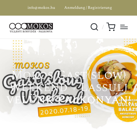
info@mokos.hu
Anmeldung / Registrierung
Mokos Gast(slow)
Weekend – Lassulj
velünk Palkonyán!