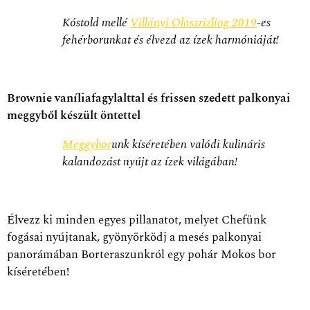
Kóstold mellé
Villányi Olaszrizling 2019
-es
fehérborunkat és élvezd az ízek harmóniáját!
Brownie vaníliafagylalttal és frissen szedett palkonyai
meggyből készült öntettel
Meggybor
unk kíséretében valódi kulináris
kalandozást nyújt az ízek világában!
Élvezz ki minden egyes pillanatot, melyet Chefünk
fogásai nyújtanak, gyönyörködj a mesés palkonyai
panorámában Borteraszunkról egy pohár Mokos bor
kíséretében!