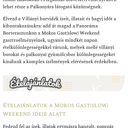
lehet része a Palkonyára látogató közönségnek.
Élvezd a Villányi borvidék ízeit, illatait és hagyj időt a
kibontakozásukra: add át magad a Panoráma
Borteraszunkon a Mokos Gast(slow) Weekend
gasztroélményeinek, ugyanis mindkét napon
ételkülönlegességekkel várunk, melyek mellé villányi
borokat és palkonyai gyümölcsbor különlegességeket
kínálunk a komplex ízélmények elérésének érdekében.
Ételajánlatok a Mokos Gast(slow)
Weekend ideje alatt
Fedezd fel az ízek, illatok egymásra hangolt, pompás