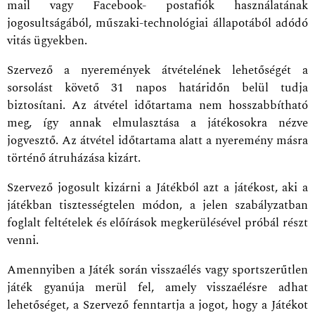
mail vagy Facebook- postafiók használatának
jogosultságából, műszaki-technológiai állapotából adódó
vitás ügyekben.
Szervező a nyeremények átvételének lehetőségét a
sorsolást követő 31 napos határidőn belül tudja
biztosítani. Az átvétel időtartama nem hosszabbítható
meg, így annak elmulasztása a játékosokra nézve
jogvesztő. Az átvétel időtartama alatt a nyeremény másra
történő átruházása kizárt.
Szervező jogosult kizárni a Játékból azt a játékost, aki a
játékban tisztességtelen módon, a jelen szabályzatban
foglalt feltételek és előírások megkerülésével próbál részt
venni.
Amennyiben a Játék során visszaélés vagy sportszerűtlen
játék gyanúja merül fel, amely visszaélésre adhat
lehetőséget, a Szervező fenntartja a jogot, hogy a Játékot