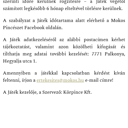
szerinti időre kerülnek rögzítésre – a Játék végétől
számított legkésőbb 6 hónap elteltével törlésre kerülnek.
A szabályzat a Játék időtartama alatt elérhető a Mokos
Pincészet Facebook oldalán.
A Játék adatkezeléséről az alábbi postacímen kérhet
tájékoztatást, valamint azon közölheti kifogását és
tilthatja meg adatai további kezelését: 7771 Palkonya,
Hegyalja utca 1.
Amennyiben a játékkal kapcsolatban kérdést kíván
feltenni, írjon a
ertekesites@mokos.hu
e-mail címre!
A Játék kezelője, a Szervező: Körpince Kft.