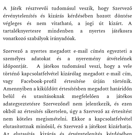
A Játék résztvevői tudomásul veszik, hogy Szervező
érvénytelenítés és kizárás kérdésében hozott döntése
végleges és nem vitatható, a jogi út kizárt. A
tartaléknyertesre mindenben a nyertes játékosra
vonatkozó szabályok irányadóak.
Szervező a nyertes megadott e-mail címén egyezteti a
személyes adatokat és a nyeremény átvételének
időpontját. A játékos tudomásul veszi, hogy a vele
történő kapcsolatfelvétel kizárólag megadott e-mail cím,
vagy Facebook-profil értesítése útján történik.
Amennyiben a kiküldött értesítésben megadott határidőn
belül és utasításoknak megfelelően a játékos
adategyeztetésre Szervezőnél nem jelentkezik, és ezen
okból az értesítés sikertelen, úgy a Szervező az értesítést
nem köteles megismételni. Ekkor a kapcsolatfelvétel
elutasítottnak minősül, és Szervező a játékost kizárhatja.
Az elutasítás, kizárás és érvénytelenítés kérdésében