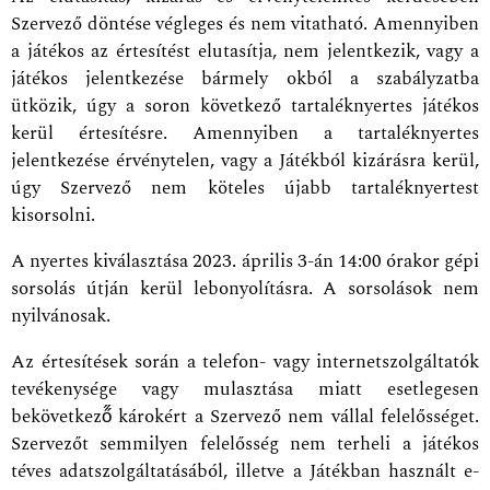
Szervező döntése végleges és nem vitatható. Amennyiben
a játékos az értesítést elutasítja, nem jelentkezik, vagy a
játékos jelentkezése bármely okból a szabályzatba
ütközik, úgy a soron következő tartaléknyertes játékos
kerül értesítésre. Amennyiben a tartaléknyertes
jelentkezése érvénytelen, vagy a Játékból kizárásra kerül,
úgy Szervező nem köteles újabb tartaléknyertest
kisorsolni.
A nyertes kiválasztása 2023. április 3-án 14:00 órakor gépi
sorsolás útján kerül lebonyolításra. A sorsolások nem
nyilvánosak.
Az értesítések során a telefon- vagy internetszolgáltatók
tevékenysége vagy mulasztása miatt esetlegesen
bekövetkező̋ károkért a Szervező nem vállal felelősséget.
Szervezőt semmilyen felelősség nem terheli a játékos
téves adatszolgáltatásából, illetve a Játékban használt e-