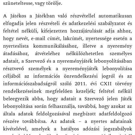
szüneteltesse, vagy törölje.
A Játékos a Játékban való részvétellel automatikusan
elfogadja jelen részvételi és adatkezelési szabályzatot és
feltétel nélküli, kifejezetten hozzájárulását adja ahhoz,
hogy nevét, e-mail címét, lakcímét, nyertessége esetén a
nyerteslista kommunikálásához, illetve a nyeremény
átadásához, átvételéhez nélkülözhetetlen személyes
adatait, a Szervező és a nyereményjáték lebonyolításában
résztvevő személyek a nyereményjáték lebonyolítása
céljából az információs önrendelkezési jogról és az
információszabadságról szóló 2011. évi CXII törvény
rendelkezéseinek megfelelően kezeljék; feltétel nélkül
beleegyezik abba, hogy adatait a Szervező jelen Játék
lebonyolítása során felhasználja, továbbá, hogy azokat az
általa adatok feldolgozásával megbízott adatfeldolgozó
részére továbbítsa. Az adatok – a nyertes adatainak
kivételével, amelyek a hatályos adózási jogszabályok