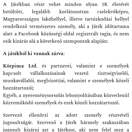
A Játékban részt vehet minden olyan 18. életévét
betöltött, legalább korlátozottan cselekvőképes,
Magyarországon lakóhellyel, illetve tartózkodási hellyel
rendelkező természetes személy, aki a Játék időtartama
alatt a Facebook közösségi oldal regisztrált tagja, és nem
esik kizárás alá a következő szempontok alapján:
A játékból ki vannak zárva:
Körpince Ltd.
és partnerei, valamint e személyek
kapcsolt vállalkozásainak vezető tisztségviselői,
munkavállalói, megbízottjai, valamint e személyek közeli
hozzátartozói;
Egyéb, a nyereménysorsolás lebonyolításában közvetlenül
közreműködő személyek és ezek közeli hozzátartozói.
Szervező ellenőrzi az adott személy részvételi
jogosultságát. Szervező a Játék bármely szakaszában
jogosult kizárni azt a Játékost, aki nem felel meg a