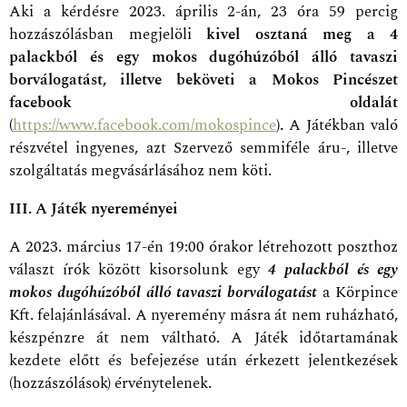
Aki a kérdésre 2023. április 2-án, 23 óra 59 percig
hozzászólásban megjelöli
kivel osztaná meg a 4
palackból és egy mokos dugóhúzóból álló tavaszi
borválogatást, illetve beköveti a Mokos Pincészet
facebook oldalát
(
https://www.facebook.com/mokospince
).
A Játékban való
részvétel ingyenes, azt Szervező semmiféle áru-, illetve
szolgáltatás megvásárlásához nem köti.
III. A Játék nyereményei
A 2023. március 17-én 19:00 órakor létrehozott poszthoz
választ írók között kisorsolunk egy
4 palackból és egy
mokos dugóhúzóból álló tavaszi borválogatást
a Körpince
Kft. felajánlásával. A nyeremény másra át nem ruházható,
készpénzre át nem váltható. A Játék időtartamának
kezdete előtt és befejezése után érkezett jelentkezések
(hozzászólások) érvénytelenek.