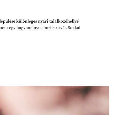
lepülése különleges nyári találkozóhellyé
em egy hagyományos borfesztivál. Sokkal