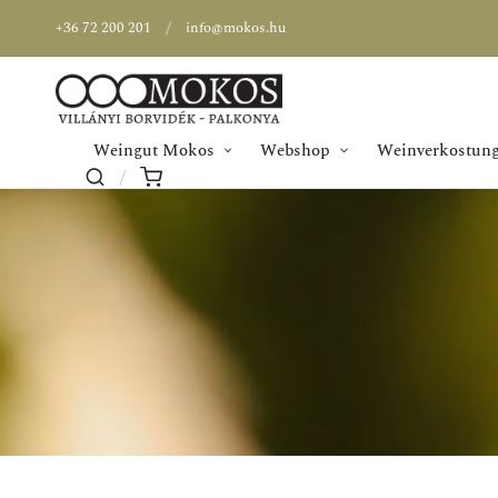
+36 72 200 201
info@mokos.hu
Weingut Mokos
Webshop
Weinverkostung