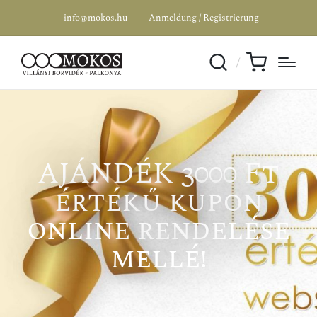
info@mokos.hu
Anmeldung / Registrierung
AJÁNDÉK 3000 Ft
értékű kupon
online rendelése
mellé!