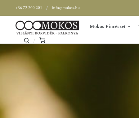
+36 72 200 201
info@mokos.hu
Mokos Pincészet