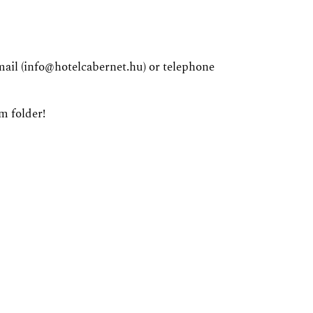
email (info@hotelcabernet.hu) or telephone
m folder!