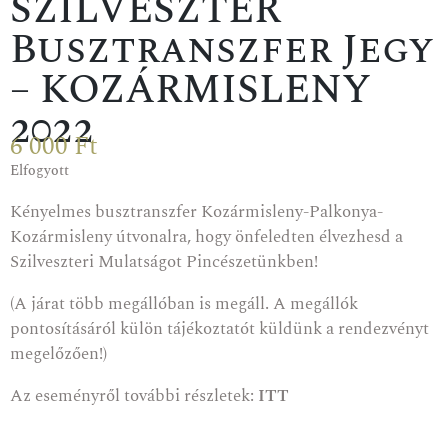
SZILVESZTER
Busztranszfer Jegy
– KOZÁRMISLENY
2022
6 000
Ft
Elfogyott
Kényelmes busztranszfer Kozármisleny-Palkonya-
Kozármisleny útvonalra, hogy önfeledten élvezhesd a
Szilveszteri Mulatságot Pincészetünkben!
(A járat több megállóban is megáll. A megállók
pontosításáról külön tájékoztatót küldünk a rendezvényt
megelőzően!)
Az eseményről további részletek:
ITT