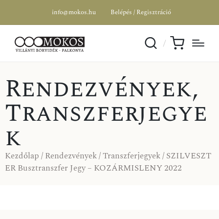
info@mokos.hu
Belépés / Regisztráció
Rendezvények
,
Transzferjegye
k
Kezdőlap
/
Rendezvények
/
Transzferjegyek
/ SZILVESZT
ER Busztranszfer Jegy – KOZÁRMISLENY 2022