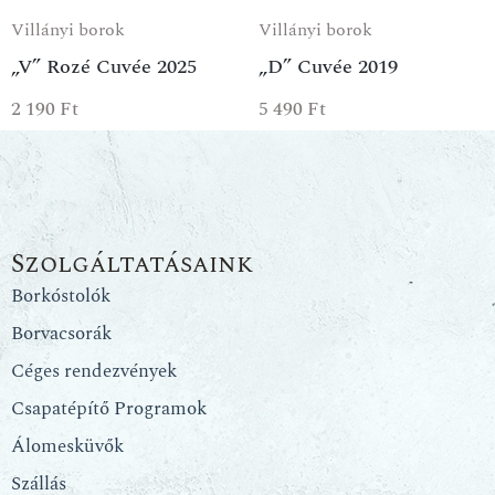
Villányi borok
Villányi borok
„V” Rozé Cuvée 2025
„D” Cuvée 2019
2 190
Ft
5 490
Ft
Szolgáltatásaink
Borkóstolók
Borvacsorák
Céges rendezvények
Csapatépítő Programok
Álomesküvők
Szállás