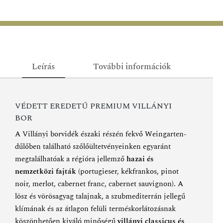
Leírás
További információk
VÉDETT EREDETŰ PREMIUM VILLÁNYI
BOR
A Villányi borvidék északi részén fekvő Weingarten-
dűlőben található szőlőültetvényeinken egyaránt
megtalálhatóak a régióra jellemző
hazai és
nemzetközi fajták
(portugieser, kékfrankos, pinot
noir, merlot, cabernet franc, cabernet sauvignon). A
lösz és vörösagyag talajnak, a szubmediterrán jellegű
klímának és az átlagon felüli terméskorlátozásnak
köszönhetően kiváló minőségű
villányi classicus és