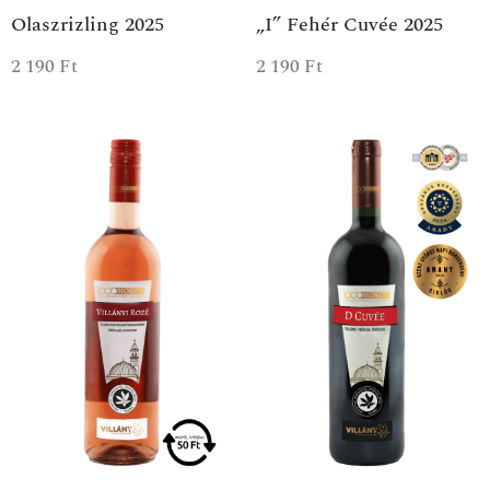
Olaszrizling 2025
„I” Fehér Cuvée 2025
2 190
Ft
2 190
Ft