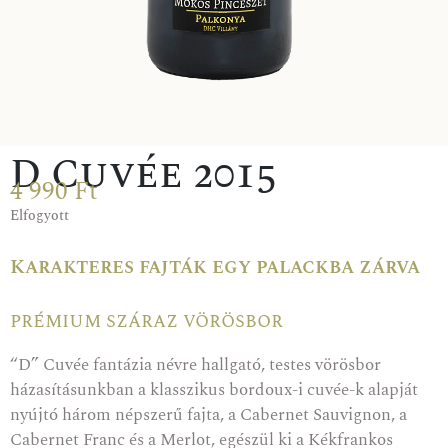
D Cuvée 2015
4 990
Ft
Elfogyott
Karakteres fajták egy palackba zárva
prémium száraz vörösbor
“D” Cuvée fantázia névre hallgató, testes vörösbor
házasításunkban a klasszikus bordoux-i cuvée-k alapját
nyújtó három népszerű fajta, a Cabernet Sauvignon, a
Cabernet Franc és a Merlot, egészül ki a Kékfrankos