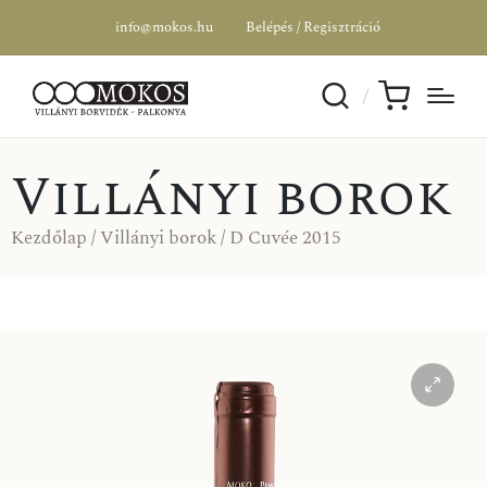
info@mokos.hu
Belépés / Regisztráció
Villányi borok
Kezdőlap
/
Villányi borok
/ D Cuvée 2015