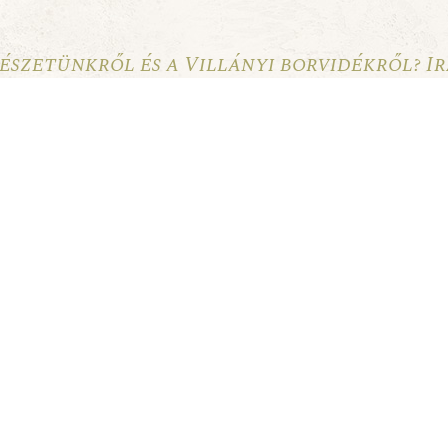
észetünkről és a Villányi borvidékről? I
Tájékoztatóban foglaltakat.
FELIRATKOZÁS