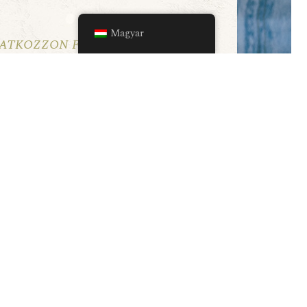
Magyar
ratkozzon fel