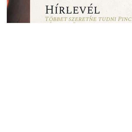
Hírlevél
Többet szeretne tudni Pinc
hírlevelünkre most!
Elolvastam és elfogadom az Adatkezelési 