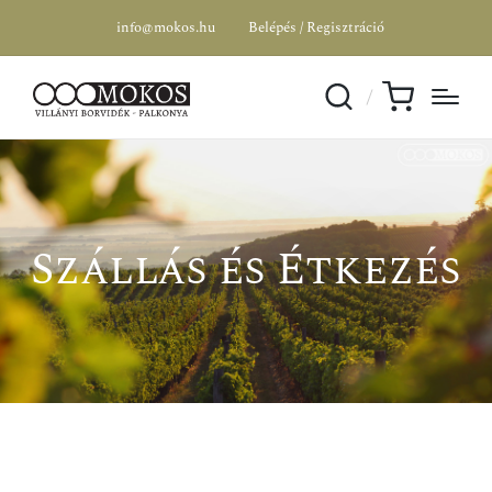
info@mokos.hu
Belépés / Regisztráció
Szállás és Étkezés