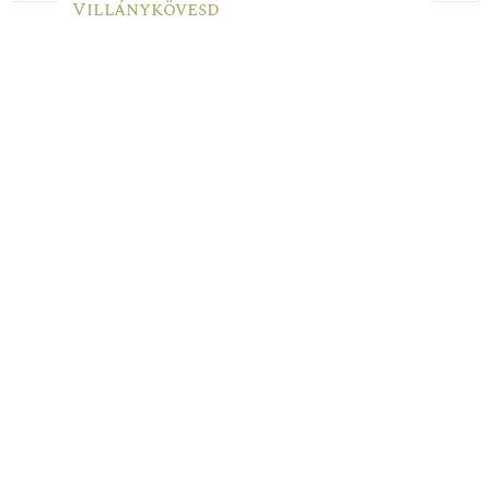
Villánykövesd
Previ
Next
ous