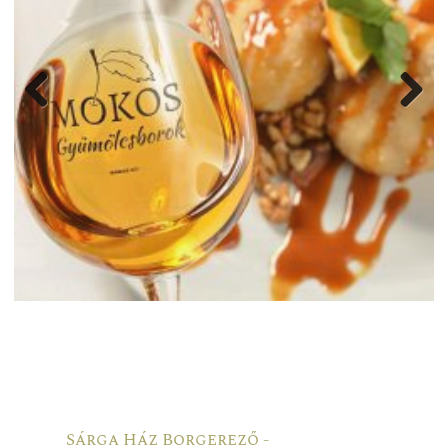
Previ
Next
ous
Sárga Ház Borgerező -