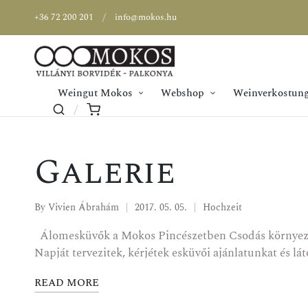
+36 72 200 201
info@mokos.hu
Weingut Mokos
Webshop
Weinverkostung
Galerie
By
Vivien Ábrahám
2017. 05. 05.
Hochzeit
Álomesküvők a Mokos Pincészetben Csodás környezet, 
Napját tervezitek, kérjétek esküvői ajánlatunkat és l
READ MORE