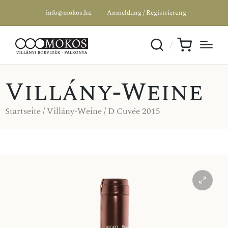
info@mokos.hu
Anmeldung / Registrierung
Villány-Weine
Startseite
/
Villány-Weine
/ D Cuvée 2015