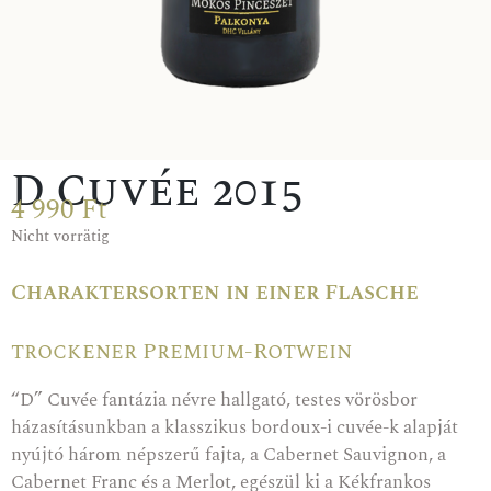
D Cuvée 2015
4 990
Ft
Nicht vorrätig
Charaktersorten in einer Flasche
trockener Premium-Rotwein
“D” Cuvée fantázia névre hallgató, testes vörösbor
házasításunkban a klasszikus bordoux-i cuvée-k alapját
nyújtó három népszerű fajta, a Cabernet Sauvignon, a
Cabernet Franc és a Merlot, egészül ki a Kékfrankos