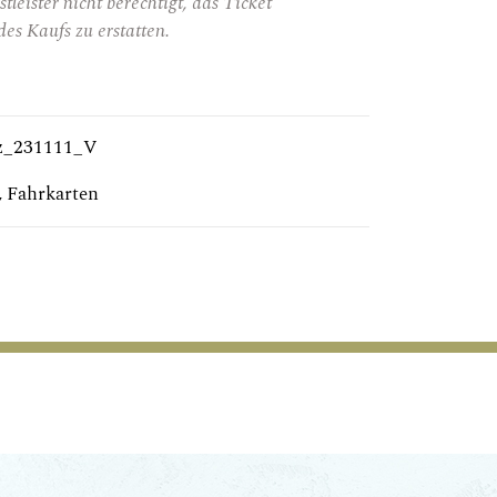
tleister nicht berechtigt, das Ticket
es Kaufs zu erstatten.
z_231111_V
,
Fahrkarten