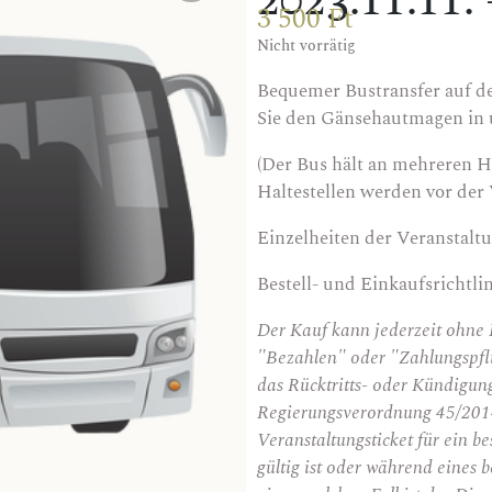
2023.11.11
3 500
Ft
Nicht vorrätig
Bequemer Bustransfer auf de
Sie den Gänsehautmagen in
(Der Bus hält an mehreren H
Haltestellen werden vor der 
Einzelheiten der Veranstalt
Bestell- und Einkaufsrichtli
Der Kauf kann jederzeit ohne F
"Bezahlen" oder "Zahlungspfli
das Rücktritts- oder Kündigung
Regierungsverordnung 45/2014 
Veranstaltungsticket für ein b
gültig ist oder während eines