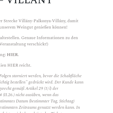
. – VILLÁNY
r Strecke Villány-Palkonya-Villány, damit
 unserem Weingut genießen können!
altestellen. Genaue Informationen zu den
Veranstaltung verschickt!)
ung:
HIER
.
nien
HIER
reicht.
olgen storniert werden, bevor die Schaltfläche
chtig bestellen" gedrückt wird. Der Kunde kann
srecht gemäß Artikel 29 (1) l) der
(II.26.) nicht ausüben, wenn das
estimmtes Datum (bestimmter Tag, Stichtag)
 bestimmten Zeitraums genutzt werden kann. In