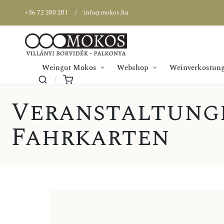
+36 72 200 201
info@mokos.hu
Weingut Mokos
Webshop
Weinverkostung
Veranstaltung
Fahrkarten